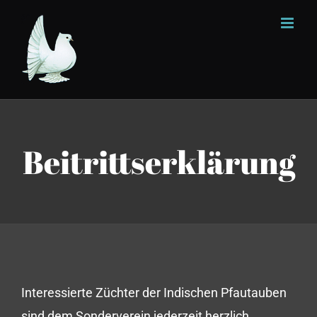
Skip
to
content
Beitrittserklärung
Interessierte Züchter der Indischen Pfautauben
sind dem Sonderverein jederzeit herzlich